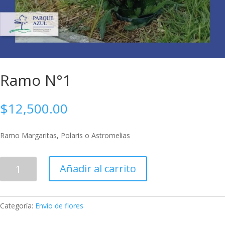
Ramo N°1
$
12,500.00
Ramo Margaritas, Polaris o Astromelias
Ramo
Añadir al carrito
N°1
cantidad
Categoría:
Envio de flores