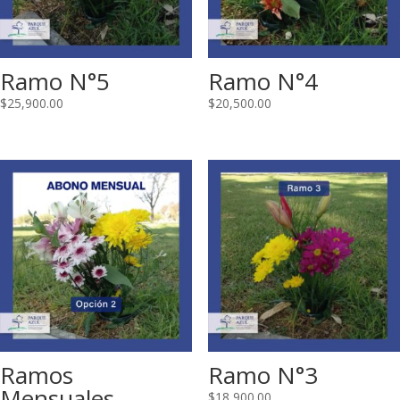
Ramo N°5
Ramo N°4
$
25,900.00
$
20,500.00
Ramos
Ramo N°3
Mensuales
$
18,900.00